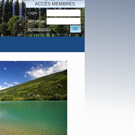
ACCÈS MEMBRES
Login
Mot passe
OK
Accés oubliés
AI