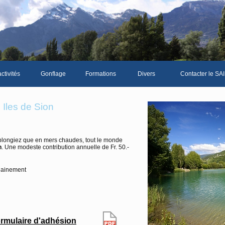
ctivités
Gonflage
Formations
Divers
Contacter le SAI
La galerie photos complète
Le Livre d'or du S
Iles de Sion
Les news du club
Vidéos
plongiez que en mers chaudes, tout le monde
n
. Une modeste contribution annuelle de Fr. 50.-
Documents divers
Piscine Sion
hainement
mbre
rmulaire d'adhésion