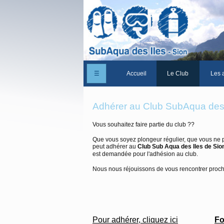
☰
Accueil
Le Club
Les a
Un peu d'histoire
Adhérer au Club SubAqua des 
Les Statuts du club
Vous souhaitez faire partie du club ??
Le comité
Que vous soyez plongeur régulier, que vous ne 
peut adhérer au
Club Sub Aqua des Iles de Sio
Les membres du club
est demandée pour l'adhésion au club.
La Cabane des Iles
Nous nous réjouissons de vous rencontrer proc
Le domaine des Iles
Adhérer/Devenir me
Fo
Pour adhérer, cliquez ici