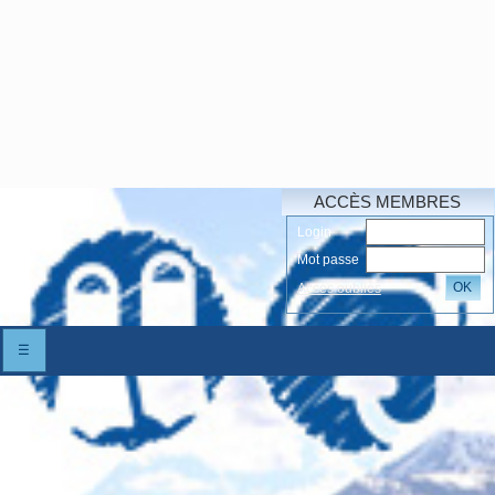
ACCÈS MEMBRES
Login
Mot passe
OK
Accés oubliés
☰