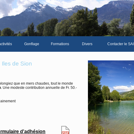
ctivités
Gonflage
Formations
Divers
Contacter le SAI
La galerie photos complète
Le Livre d'or du S
Iles de Sion
Les news du club
Vidéos
plongiez que en mers chaudes, tout le monde
n
. Une modeste contribution annuelle de Fr. 50.-
Documents divers
Piscine Sion
hainement
mbre
rmulaire d'adhésion