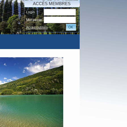
ACCÈS MEMBRES
Login
Mot passe
OK
Accés oubliés
AI