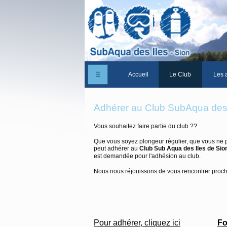
☰
Accueil
Le Club
Les a
Un peu d'histoire
Adhérer au Club SubAqua des 
Les Statuts du club
Vous souhaitez faire partie du club ??
Le comité
Que vous soyez plongeur régulier, que vous ne 
peut adhérer au
Club Sub Aqua des Iles de Sio
Les membres du club
est demandée pour l'adhésion au club.
La Cabane des Iles
Nous nous réjouissons de vous rencontrer proc
Le domaine des Iles
Adhérer/Devenir me
Fo
Pour adhérer, cliquez ici