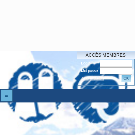
ACCÈS MEMBRES
Login
Mot passe
OK
Accés oubliés
☰