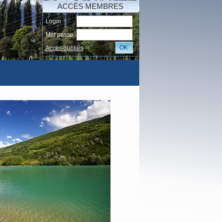
ACCÈS MEMBRES
Login
Mot passe
OK
Accés oubliés
AI