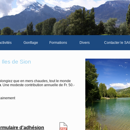
ctivités
Gonflage
Formations
Divers
Contacter le SAI
La galerie photos complète
Le Livre d'or du S
Iles de Sion
Les news du club
Vidéos
plongiez que en mers chaudes, tout le monde
n
. Une modeste contribution annuelle de Fr. 50.-
Documents divers
Piscine Sion
hainement
mbre
rmulaire d'adhésion