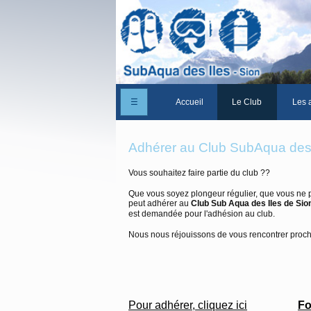
☰
Accueil
Le Club
Les a
Un peu d'histoire
Adhérer au Club SubAqua des 
Les Statuts du club
Vous souhaitez faire partie du club ??
Le comité
Que vous soyez plongeur régulier, que vous ne 
peut adhérer au
Club Sub Aqua des Iles de Sio
Les membres du club
est demandée pour l'adhésion au club.
La Cabane des Iles
Nous nous réjouissons de vous rencontrer proc
Le domaine des Iles
Adhérer/Devenir me
Fo
Pour adhérer, cliquez ici