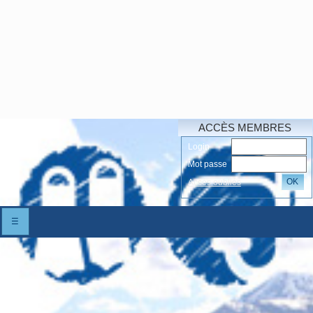
ACCÈS MEMBRES
Login
Mot passe
OK
Accés oubliés
☰