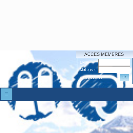
ACCÈS MEMBRES
Login
Mot passe
OK
Accés oubliés
☰