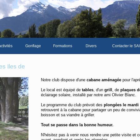
ctivités
Gonflage
Formations
Divers
Contacter le SAI
La galerie photos complète
Le Livre d'or du S
s Iles de
Les news du club
Notre club dispose d'une
cabane aménagée
pour l'apr
Vidéos
Le local est équipé de
tables
, d'un
grill
, de
plaques d
Documents divers
éclairage solaire, installé par notre ami Olivier Blanc.
Le programme du club prévoit des
plongées le mardi 
Piscine Sion
retrouvent à la cabane pour partager un peu de convivi
boisson et sa viandre à griller.
Tout se passe dans la bonne humeur.
mbre
N'hésitez pas à venir nous rendre une petite visite et 
avant, pendant et après les plongées.