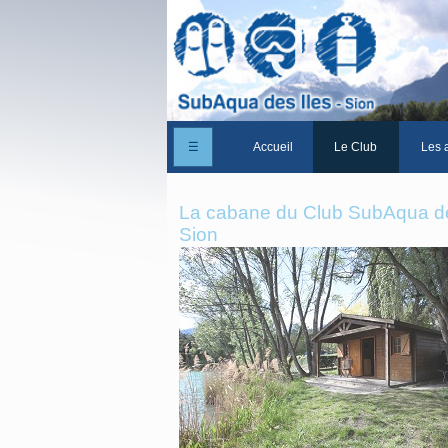
☰
Accueil
Le Club
Les a
Un peu d'histoire
La cabane du Club SubAqua de
Les Statuts du club
Sion
Le comité
Les membres du club
La Cabane des Iles
Le domaine des Iles
Adhérer/Devenir me