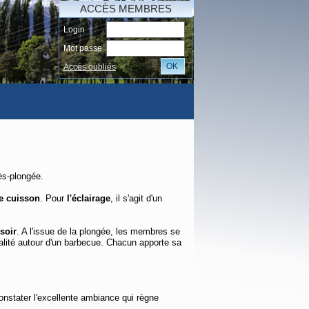
ACCÈS MEMBRES
Login
Mot passe
OK
Accés oubliés
AI
ès-plongée.
e cuisson
. Pour
l'éclairage
, il s'agit d'un
soir
. A l'issue de la plongée, les membres se
alité autour d'un barbecue. Chacun apporte sa
constater l'excellente ambiance qui règne