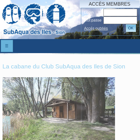
ACCÈS MEMBRES
Login
Mot passe
OK
Accés oubliés
☰
La cabane du Club SubAqua des Iles de Sion