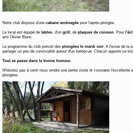
Notre club dispose d'une
cabane aménagée
pour l'après-plongée.
Le local est équipé de
tables
, d'un
grill
, de
plaques de cuisson
. Pour
l'éc
ami Olivier Blanc.
Le programme du club prévoit des
plongées le mardi soir
. A l'issue de la
partager un peu de convivialité autour d'un barbecue. Chacun apporte sa bois
Tout se passe dans la bonne humeur.
N'hésitez pas à venir nous rendre une petite visite et constater l'excellent
plongées.