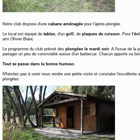
Notre club dispose d'une
cabane aménagée
pour l'après-plongée.
Le local est équipé de
tables
, d'un
grill
, de
plaques de cuisson
. Pour
l'éc
ami Olivier Blanc.
Le programme du club prévoit des
plongées le mardi soir
. A l'issue de la
partager un peu de convivialité autour d'un barbecue. Chacun apporte sa bois
Tout se passe dans la bonne humeur.
N'hésitez pas à venir nous rendre une petite visite et constater l'excellent
plongées.