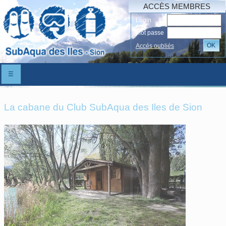
ACCÈS MEMBRES
Login
Mot passe
OK
Accés oubliés
☰
La cabane du Club SubAqua des Iles de Sion