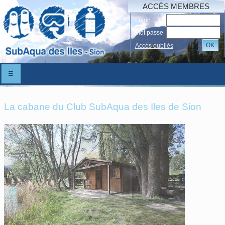
ACCÈS MEMBRES
Login
Mot passe
OK
Accés oubliés
☰
La cabane du Club SubAqua des Iles de Sion