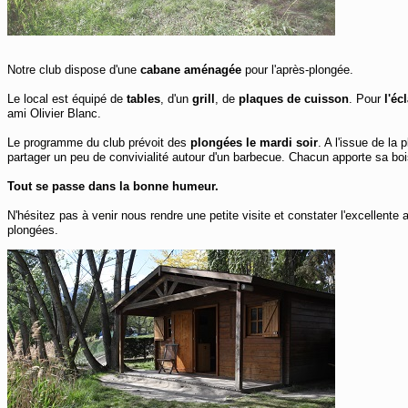
Notre club dispose d'une
cabane aménagée
pour l'après-plongée.
Le local est équipé de
tables
, d'un
grill
, de
plaques de cuisson
. Pour
l'éc
ami Olivier Blanc.
Le programme du club prévoit des
plongées le mardi soir
. A l'issue de la
partager un peu de convivialité autour d'un barbecue. Chacun apporte sa bois
Tout se passe dans la bonne humeur.
N'hésitez pas à venir nous rendre une petite visite et constater l'excellent
plongées.