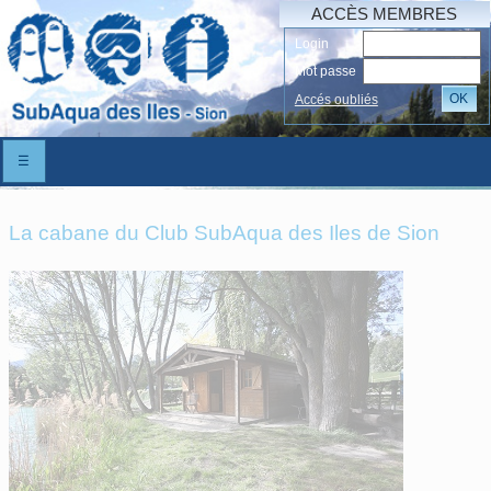
ACCÈS MEMBRES
Login
Mot passe
OK
Accés oubliés
☰
La cabane du Club SubAqua des Iles de Sion