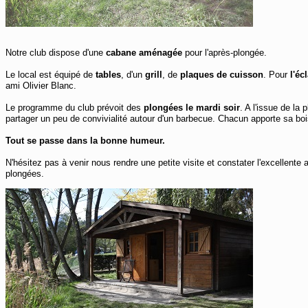
Notre club dispose d'une
cabane aménagée
pour l'après-plongée.
Le local est équipé de
tables
, d'un
grill
, de
plaques de cuisson
. Pour
l'éc
ami Olivier Blanc.
Le programme du club prévoit des
plongées le mardi soir
. A l'issue de la
partager un peu de convivialité autour d'un barbecue. Chacun apporte sa bois
Tout se passe dans la bonne humeur.
N'hésitez pas à venir nous rendre une petite visite et constater l'excellent
plongées.