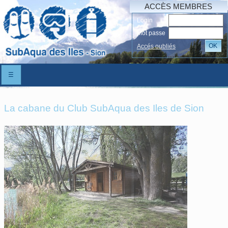
ACCÈS MEMBRES
Login
Mot passe
OK
Accés oubliés
☰
La cabane du Club SubAqua des Iles de Sion