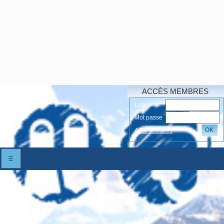
ACCÈS MEMBRES
Login
Mot passe
OK
Accés oubliés
☰