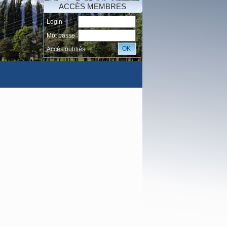
ACCÈS MEMBRES
Login
Mot passe
OK
Accés oubliés
AI