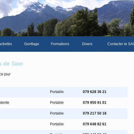
ctivités
Gonflage
Formations
Divers
Contacter le SAI
La galerie photos complète
Le Livre d'or du S
s de Sion
Les news du club
ce jour
Vidéos
Documents divers
Portable
079 628 36 21
Piscine Sion
idente
Portable
079 950 91 01
Portable
079 217 50 18
mbre
Portable
079 648 82 61