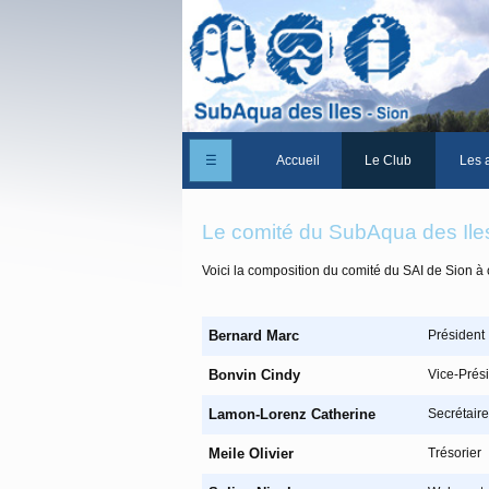
☰
Accueil
Le Club
Les a
Un peu d'histoire
Le comité du SubAqua des Ile
Les Statuts du club
Voici la composition du comité du SAI de Sion à 
Le comité
Les membres du club
Bernard Marc
Président
La Cabane des Iles
Bonvin Cindy
Vice-Prés
Le domaine des Iles
Lamon-Lorenz Catherine
Secrétaire
Adhérer/Devenir me
Meile Olivier
Trésorier