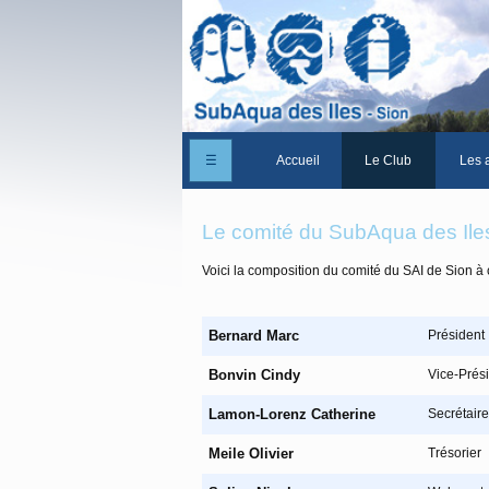
☰
Accueil
Le Club
Les a
Un peu d'histoire
Le comité du SubAqua des Ile
Les Statuts du club
Voici la composition du comité du SAI de Sion à 
Le comité
Les membres du club
Bernard Marc
Président
La Cabane des Iles
Bonvin Cindy
Vice-Prés
Le domaine des Iles
Lamon-Lorenz Catherine
Secrétaire
Adhérer/Devenir me
Meile Olivier
Trésorier