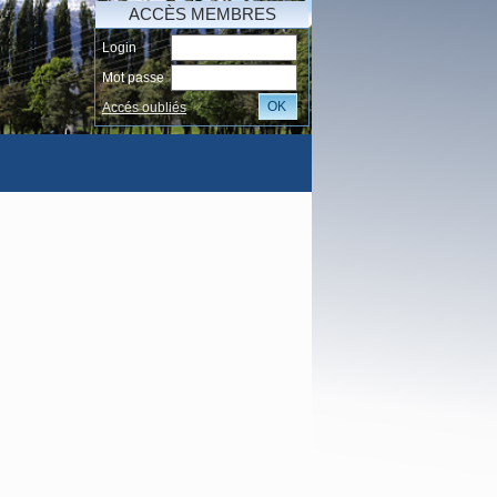
ACCÈS MEMBRES
Login
Mot passe
OK
Accés oubliés
AI