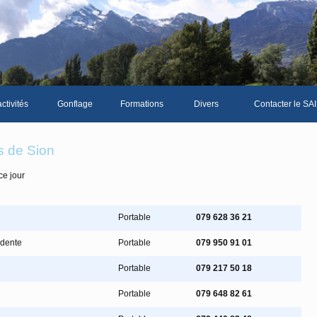
ctivités
Gonflage
Formations
Divers
Contacter le SAI
La galerie photos complète
Le Livre d'or du S
s de Sion
Les news du club
ce jour
Vidéos
Documents divers
Portable
079 628 36 21
Piscine Sion
idente
Portable
079 950 91 01
Portable
079 217 50 18
mbre
Portable
079 648 82 61