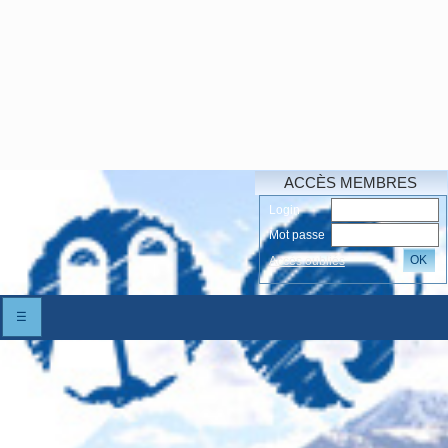
ACCÈS MEMBRES
Login
Mot passe
OK
Accés oubliés
☰