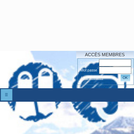
ACCÈS MEMBRES
Login
Mot passe
OK
Accés oubliés
☰