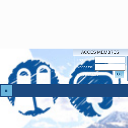
ACCÈS MEMBRES
Login
Mot passe
OK
Accés oubliés
☰