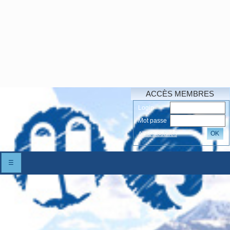
ACCÈS MEMBRES
Login
Mot passe
OK
Accés oubliés
☰