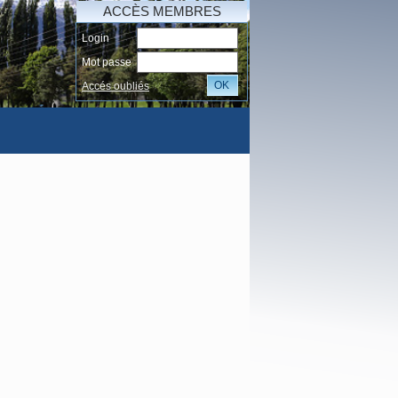
ACCÈS MEMBRES
Login
Mot passe
OK
Accés oubliés
AI