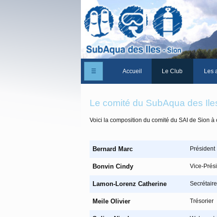
☰
Accueil
Le Club
Les a
Un peu d'histoire
Le comité du SubAqua des Ile
Les Statuts du club
Voici la composition du comité du SAI de Sion à 
Le comité
Les membres du club
Bernard Marc
Président
La Cabane des Iles
Bonvin Cindy
Vice-Prés
Le domaine des Iles
Lamon-Lorenz Catherine
Secrétaire
Adhérer/Devenir me
Meile Olivier
Trésorier