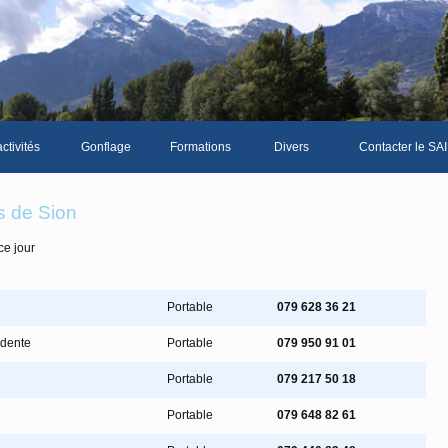
ctivités
Gonflage
Formations
Divers
Contacter le SAI
La galerie photos complète
Le Livre d'or du S
s de Sion
Les news du club
ce jour
Vidéos
Documents divers
Portable
079 628 36 21
Piscine Sion
idente
Portable
079 950 91 01
Portable
079 217 50 18
mbre
Portable
079 648 82 61