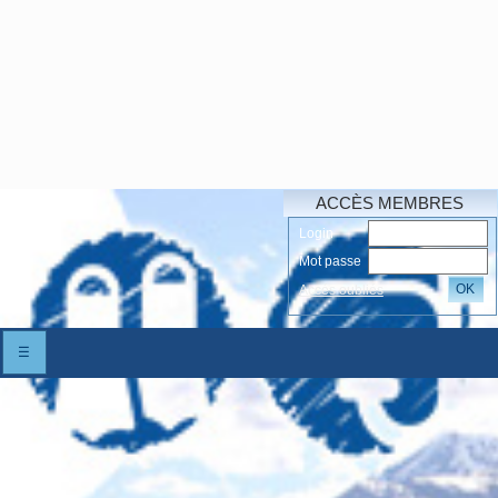
ACCÈS MEMBRES
Login
Mot passe
OK
Accés oubliés
☰