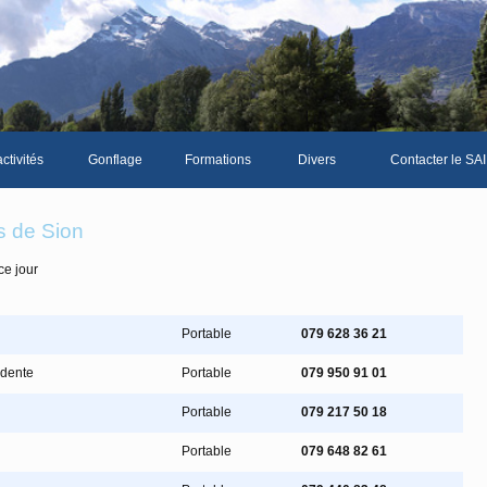
ctivités
Gonflage
Formations
Divers
Contacter le SAI
La galerie photos complète
Le Livre d'or du S
s de Sion
Les news du club
ce jour
Vidéos
Documents divers
Portable
079 628 36 21
Piscine Sion
idente
Portable
079 950 91 01
Portable
079 217 50 18
mbre
Portable
079 648 82 61