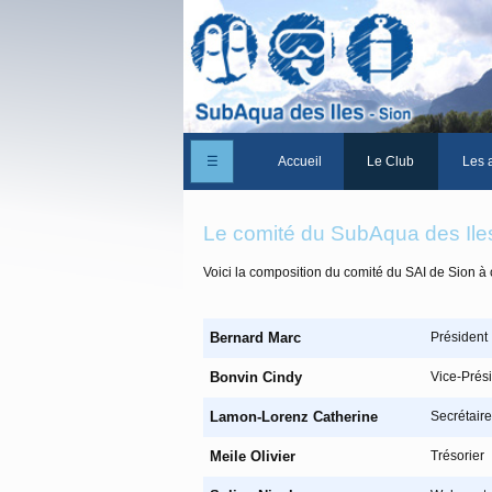
☰
Accueil
Le Club
Les a
Un peu d'histoire
Le comité du SubAqua des Ile
Les Statuts du club
Voici la composition du comité du SAI de Sion à 
Le comité
Les membres du club
Bernard Marc
Président
La Cabane des Iles
Bonvin Cindy
Vice-Prés
Le domaine des Iles
Lamon-Lorenz Catherine
Secrétaire
Adhérer/Devenir me
Meile Olivier
Trésorier