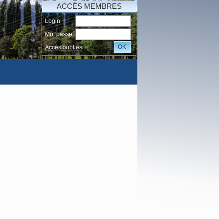
ACCÈS MEMBRES
Login
Mot passe
OK
Accés oubliés
AI