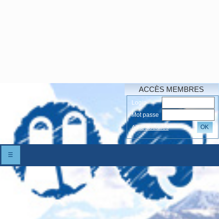
ACCÈS MEMBRES
Login
Mot passe
OK
Accés oubliés
☰