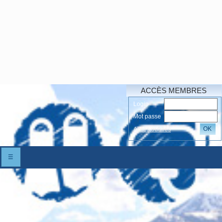
ACCÈS MEMBRES
Login
Mot passe
OK
Accés oubliés
☰