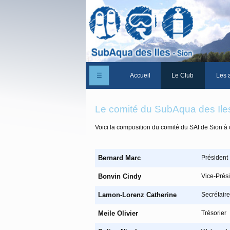
☰
Accueil
Le Club
Les a
Un peu d'histoire
Le comité du SubAqua des Ile
Les Statuts du club
Voici la composition du comité du SAI de Sion à 
Le comité
Les membres du club
Bernard Marc
Président
La Cabane des Iles
Bonvin Cindy
Vice-Prés
Le domaine des Iles
Lamon-Lorenz Catherine
Secrétaire
Adhérer/Devenir me
Meile Olivier
Trésorier