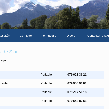
ctivités
Gonflage
Formations
Divers
Contacter le SAI
La galerie photos complète
Le Livre d'or du S
s de Sion
Les news du club
ce jour
Vidéos
Documents divers
Portable
079 628 36 21
Piscine Sion
idente
Portable
079 950 91 01
Portable
079 217 50 18
mbre
Portable
079 648 82 61