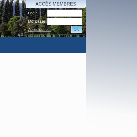
ACCÈS MEMBRES
Login
Mot passe
OK
Accés oubliés
AI