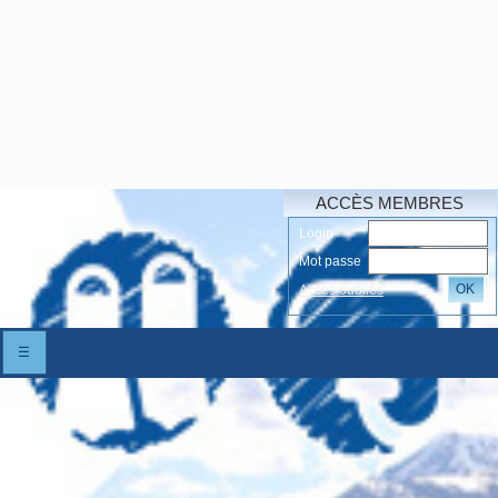
ACCÈS MEMBRES
Login
Mot passe
OK
Accés oubliés
☰