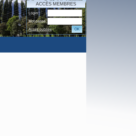
ACCÈS MEMBRES
Login
Mot passe
OK
Accés oubliés
I