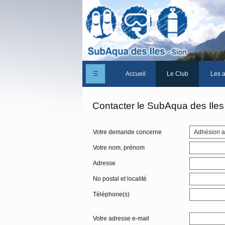
☰
Accueil
Le Club
Les a
Un peu d'histoire
Contacter le SubAqua des Iles
Les Statuts du club
Votre demande concerne
Le comité
Votre nom, prénom
Les membres du club
Adresse
La Cabane des Iles
No postal et localité
Le domaine des Iles
Téléphone(s)
Adhérer/Devenir mem
Votre adresse e-mail