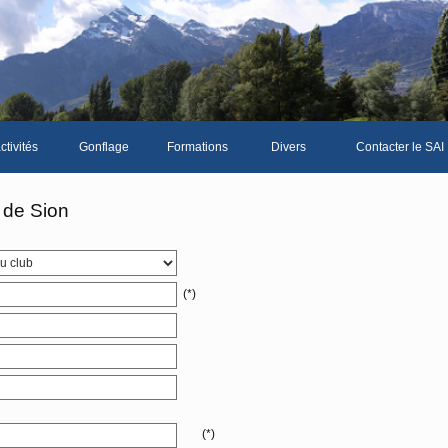
ctivités
Gonflage
Formations
Divers
Contacter le SAI
La galerie photos complète
Le Livre d'or du SA
 de Sion
Les news du club
Vidéos
(*)
Documents divers
Piscine Sion
bre
(*)