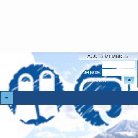
ACCÈS MEMBRES
Login
Mot passe
OK
Accés oubliés
☰