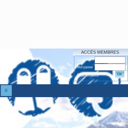
ACCÈS MEMBRES
Login
Mot passe
OK
Accés oubliés
☰