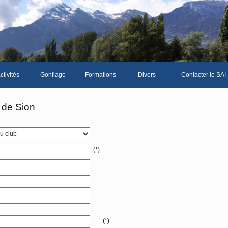
ctivités
Gonflage
Formations
Divers
Contacter le SAI
La galerie photos complète
Le Livre d'or du SA
 de Sion
Les news du club
Vidéos
(*)
Documents divers
Piscine Sion
bre
(*)