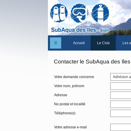
☰
Accueil
Le Club
Les a
Un peu d'histoire
Contacter le SubAqua des Iles
Les Statuts du club
Votre demande concerne
Le comité
Votre nom, prénom
Les membres du club
Adresse
La Cabane des Iles
No postal et localité
Le domaine des Iles
Téléphone(s)
Adhérer/Devenir mem
Votre adresse e-mail