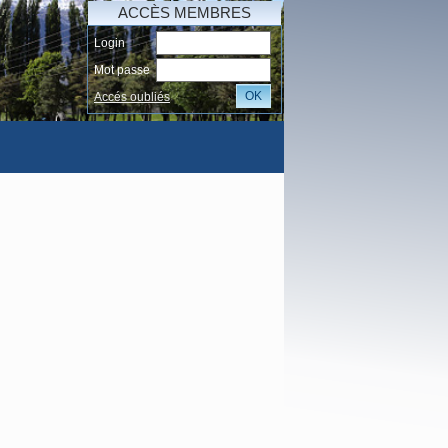
ACCÈS MEMBRES
Login
Mot passe
OK
Accés oubliés
I