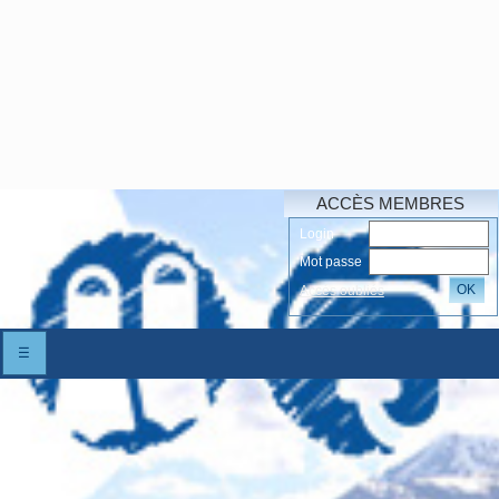
ACCÈS MEMBRES
Login
Mot passe
OK
Accés oubliés
☰