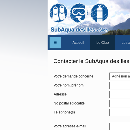
☰
Accueil
Le Club
Les a
Un peu d'histoire
Contacter le SubAqua des Iles
Les Statuts du club
Votre demande concerne
Le comité
Votre nom, prénom
Les membres du club
Adresse
La Cabane des Iles
No postal et localité
Le domaine des Iles
Téléphone(s)
Adhérer/Devenir mem
Votre adresse e-mail