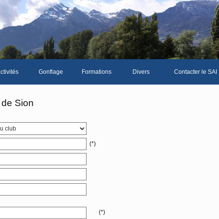
ctivités
Gonflage
Formations
Divers
Contacter le SAI
La galerie photos complète
Le Livre d'or du SA
 de Sion
Les news du club
Vidéos
(*)
Documents divers
Piscine Sion
bre
(*)