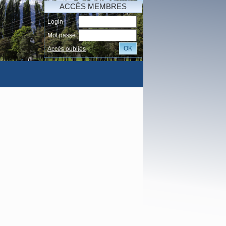
ACCÈS MEMBRES
Login
Mot passe
OK
Accés oubliés
I