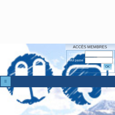
ACCÈS MEMBRES
Login
Mot passe
OK
Accés oubliés
☰