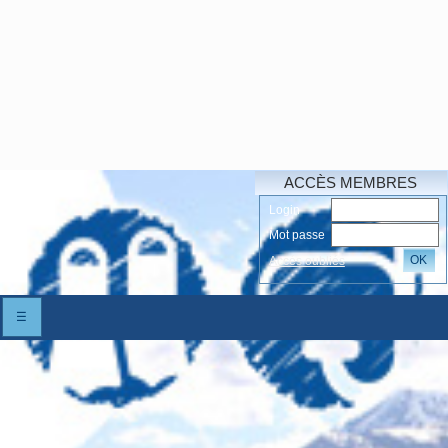
ACCÈS MEMBRES
Login
Mot passe
OK
Accés oubliés
☰