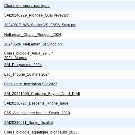
Charte des sports nautiques
SAI20240929_Plongee_Quai Vevey.pdf
20240817_WS_SectionVS_FSSS_Secu.pdf
NetLeman_Charte_Plongee_2024
20240526_NetLeman_St.Gingolph
Cours_biologie_Aqua_29 juin
2024_Morges
SAI_Programme_2024
Lac_Thoune_16 mars 2024
Formulaire_Inscription SAI-2023
SAI_20241005_Croisiere_Egypte_Nord_D.Att
SAI20230727_Descente_Rhone_nage
FSS_Ass_plongee-bon_a_Savoir_2018
SAI20230611_Sortie_Duzillet
Cours_biologie_aquatique_plongeurs_2023