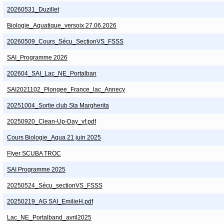
20260531_Duzillet
Biologie_Aquatique_versoix 27.06.2026
20260509_Cours_Sécu_SectionVS_FSSS
SAI_Programme 2026
202604_SAI_Lac_NE_Portalban
SAI2021102_Plongee_France_lac_Annecy
20251004_Sortie club Sta Margherita
20250920_Clean-Up-Day_vf.pdf
Cours Biologie_Aqua 21 juin 2025
Flyer SCUBA TROC
SAI Programme 2025
20250524_Sécu_sectionVS_FSSS
20250219_AG SAI_EmilieH.pdf
Lac_NE_Portalband_avril2025