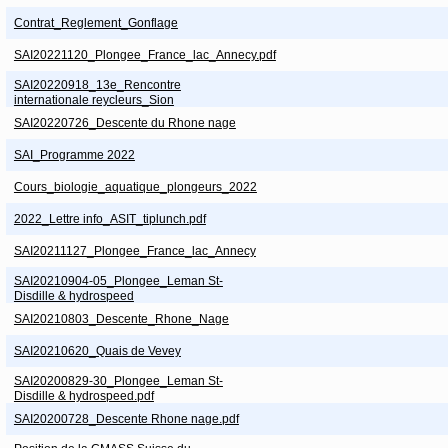
Contrat_Reglement_Gonflage
SAI20221120_Plongee_France_lac_Annecy.pdf
SAI20220918_13e_Rencontre
internationale reycleurs_Sion
SAI20220726_Descente du Rhone nage
SAI_Programme 2022
Cours_biologie_aquatique_plongeurs_2022
2022_Lettre info_ASIT_tiplunch.pdf
SAI20211127_Plongee_France_lac_Annecy
SAI20210904-05_Plongee_Leman St-
Disdille & hydrospeed
SAI20210803_Descente_Rhone_Nage
SAI20210620_Quais de Vevey
SAI20200829-30_Plongee_Leman St-
Disdille & hydrospeed.pdf
SAI20200728_Descente Rhone nage.pdf