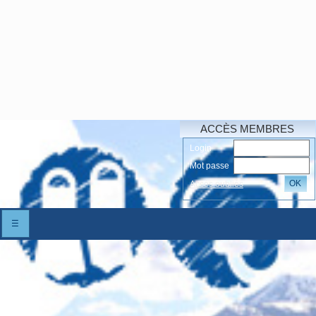
ACCÈS MEMBRES
Login
Mot passe
OK
Accés oubliés
☰