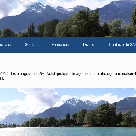
ctivités
Gonflage
Formations
Divers
Contacter le SAI
La galerie photos complète
Le Livre d'or du S
Les news du club
 préféré des plongeurs du SAI. Voici quelques images de notre photographe maison
es.
Vidéos
Documents divers
Piscine Sion
mbre