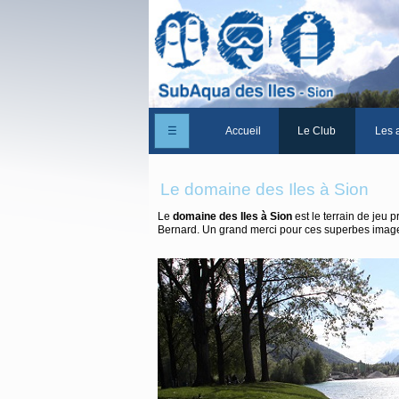
☰
Accueil
Le Club
Les a
Un peu d'histoire
Le domaine des Iles à Sion
Les Statuts du club
Le
domaine des Iles à Sion
est le terrain de jeu
Bernard. Un grand merci pour ces superbes imag
Le comité
Les membres du club
La Cabane des Iles
Le domaine des Iles
Adhérer/Devenir me