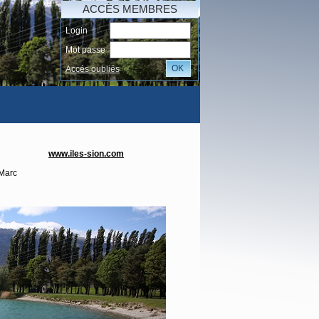
ACCÈS MEMBRES
Login
Mot passe
OK
Accés oubliés
AI
www.iles-sion.com
 Marc