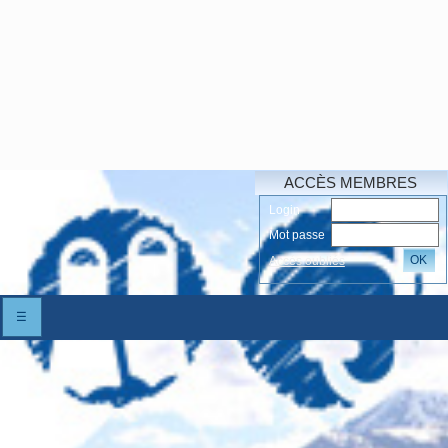
ACCÈS MEMBRES
Login
Mot passe
OK
Accés oubliés
☰