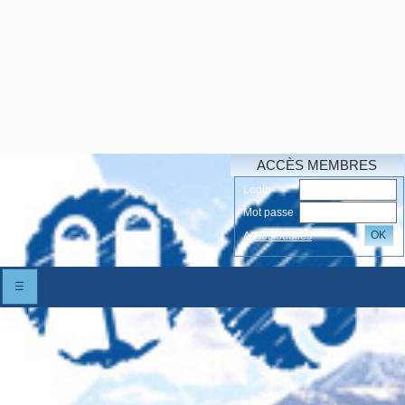
ACCÈS MEMBRES
Login
Mot passe
OK
Accés oubliés
☰