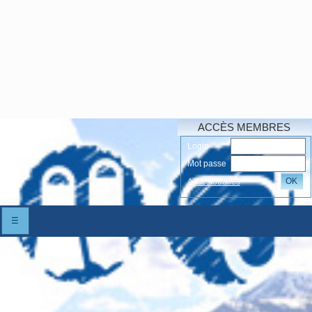
ACCÈS MEMBRES
Login
Mot passe
OK
Accés oubliés
☰