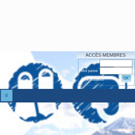
ACCÈS MEMBRES
Login
Mot passe
OK
Accés oubliés
☰