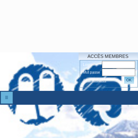
ACCÈS MEMBRES
Login
Mot passe
OK
Accés oubliés
☰