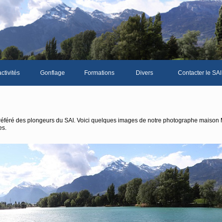
ctivités
Gonflage
Formations
Divers
Contacter le SAI
La galerie photos complète
Le Livre d'or du S
Les news du club
 préféré des plongeurs du SAI. Voici quelques images de notre photographe maison
es.
Vidéos
Documents divers
Piscine Sion
mbre