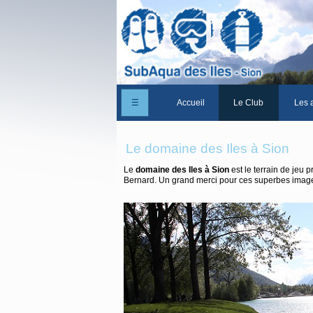
☰
Accueil
Le Club
Les a
Un peu d'histoire
Le domaine des Iles à Sion
Les Statuts du club
Le
domaine des Iles à Sion
est le terrain de jeu
Bernard. Un grand merci pour ces superbes imag
Le comité
Les membres du club
La Cabane des Iles
Le domaine des Iles
Adhérer/Devenir me