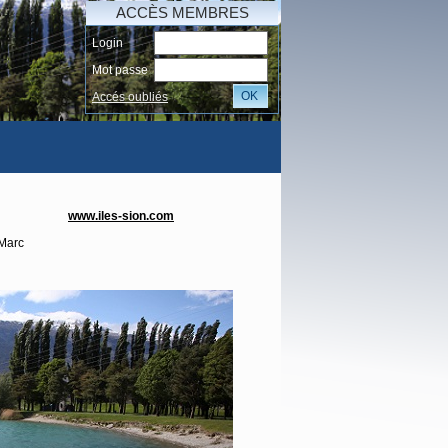
ACCÈS MEMBRES
Login
Mot passe
OK
Accés oubliés
AI
www.iles-sion.com
 Marc