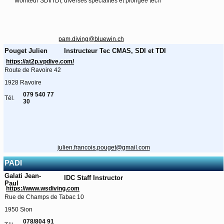
Moniteur SDI/TDI, diverses spécialités et plongée tech
pam.diving@bluewin.ch
Pouget Julien
Instructeur Tec CMAS, SDI et TDI
https://at2p.vpdive.com/
Route de Ravoire 42
1928 Ravoire
079 540 77
Tél.
30
julien.francois.pouget@gmail.com
PADI
Galati Jean-
IDC Staff Instructor
Paul
https://www.wsdiving.com
Rue de Champs de Tabac 10
1950 Sion
078/804 91