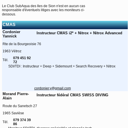
Le Club SubAqua des Iles de Sion n'est en aucun cas
responsable d'éventuels litiges avec les moniteurs ci-
dessous.
CMAS
Cordonier
Instructeur CMAS i2* + Nitrox + Nitrox Advanced
Yannick
Rte de la Bourgeoisie 76
1963 Vétroz
079 451 92
Tél.
72
SDI/TDI : Instructeur + Deep + Sidemount + Search Recovery + Nitrox
cordonier.y@gmail.com
Morand Pierre-
Instructeur fédéral CMAS SWISS DIVING
Alain
Route du Sanetsch 27
1965 Savièse
079 374 39
Tél.
86