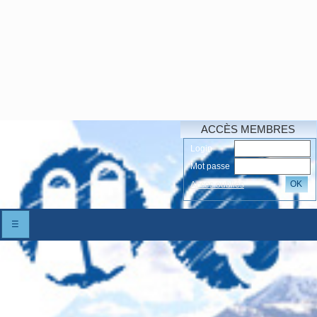
ACCÈS MEMBRES
Login
Mot passe
OK
Accés oubliés
☰