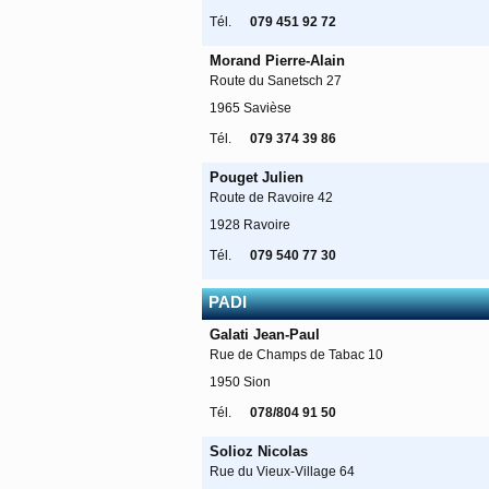
Tél.
079 451 92 72
Morand Pierre-Alain
Route du Sanetsch 27
1965 Savièse
Tél.
079 374 39 86
Pouget Julien
Route de Ravoire 42
1928 Ravoire
Tél.
079 540 77 30
PADI
Galati Jean-Paul
Rue de Champs de Tabac 10
1950 Sion
Tél.
078/804 91 50
Solioz Nicolas
Rue du Vieux-Village 64