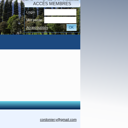
ACCÈS MEMBRES
Login
Mot passe
OK
Accés oubliés
AI
cordonier.y@gmail.com