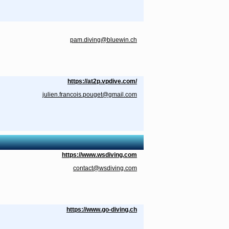
pam.diving@bluewin.ch
https://at2p.vpdive.com/
julien.francois.pouget@gmail.com
https://www.wsdiving.com
contact@wsdiving.com
https://www.go-diving.ch