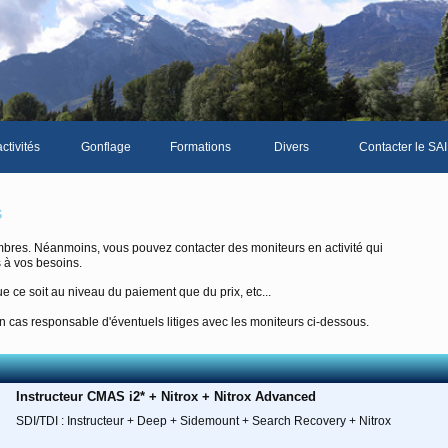
ctivités
Gonflage
Formations
Divers
Contacter le SAI
La galerie photos complète
Le Livre d'or du S
s
Les news du club
bres. Néanmoins, vous pouvez contacter des moniteurs en activité qui
 à vos besoins.
Vidéos
e ce soit au niveau du paiement que du prix, etc...
Documents divers
 cas responsable d'éventuels litiges avec les moniteurs ci-dessous.
Piscine Sion
Instructeur CMAS i2* + Nitrox + Nitrox Advanced
mbre
SDI/TDI : Instructeur + Deep + Sidemount + Search Recovery + Nitrox