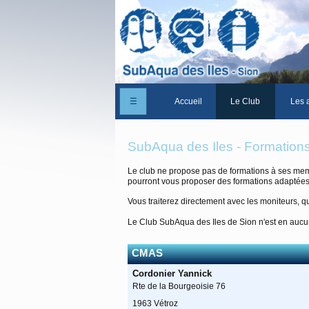
☰
Accueil
Le Club
Les a
Un peu d'histoire
SubAqua des Iles - Formation
Les Statuts du club
Le club ne propose pas de formations à ses mem
pourront vous proposer des formations adaptées
Le comité
Vous traiterez directement avec les moniteurs, qu
Les membres du club
Le Club SubAqua des Iles de Sion n'est en aucun
La Cabane des Iles
CMAS
Le domaine des Iles
Cordonier Yannick
Adhérer/Devenir me
Rte de la Bourgeoisie 76
1963 Vétroz