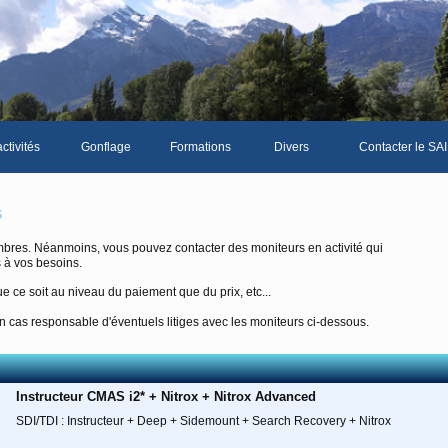
ctivités
Gonflage
Formations
Divers
Contacter le SAI
La galerie photos complète
Le Livre d'or du S
s
Les news du club
bres. Néanmoins, vous pouvez contacter des moniteurs en activité qui
 à vos besoins.
Vidéos
e ce soit au niveau du paiement que du prix, etc...
Documents divers
 cas responsable d'éventuels litiges avec les moniteurs ci-dessous.
Piscine Sion
Instructeur CMAS i2* + Nitrox + Nitrox Advanced
mbre
SDI/TDI : Instructeur + Deep + Sidemount + Search Recovery + Nitrox