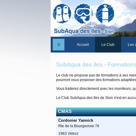
☰
Accueil
Le Club
Les a
Un peu d'histoire
SubAqua des Iles - Formation
Les Statuts du club
Le club ne propose pas de formations à ses mem
pourront vous proposer des formations adaptées
Le comité
Vous traiterez directement avec les moniteurs, qu
Les membres du club
Le Club SubAqua des Iles de Sion n'est en aucun
La Cabane des Iles
CMAS
Le domaine des Iles
Cordonier Yannick
Adhérer/Devenir me
Rte de la Bourgeoisie 76
1963 Vétroz