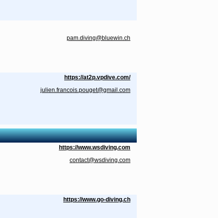
pam.diving@bluewin.ch
https://at2p.vpdive.com/
julien.francois.pouget@gmail.com
https://www.wsdiving.com
contact@wsdiving.com
https://www.go-diving.ch