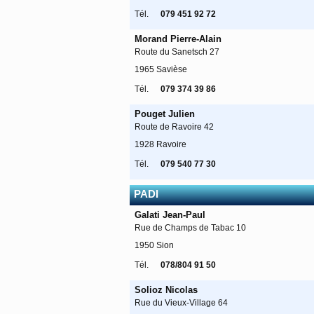
Tél.
079 451 92 72
Morand Pierre-Alain
Route du Sanetsch 27
1965 Savièse
Tél.
079 374 39 86
Pouget Julien
Route de Ravoire 42
1928 Ravoire
Tél.
079 540 77 30
PADI
Galati Jean-Paul
Rue de Champs de Tabac 10
1950 Sion
Tél.
078/804 91 50
Solioz Nicolas
Rue du Vieux-Village 64