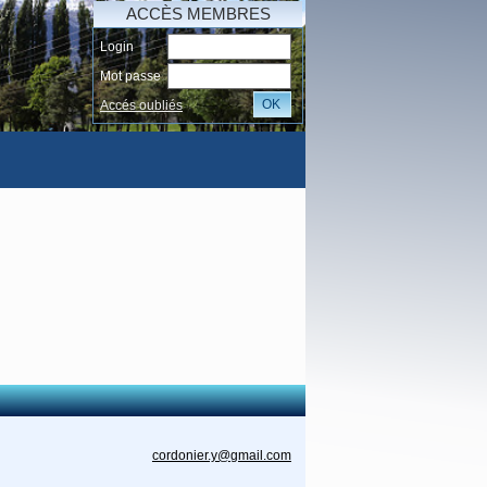
ACCÈS MEMBRES
Login
Mot passe
OK
Accés oubliés
AI
cordonier.y@gmail.com