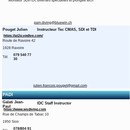
Moniteur SDI/TDI, diverses spécialités et plongée tech
pam.diving@bluewin.ch
Pouget Julien
Instructeur Tec CMAS, SDI et TDI
https://at2p.vpdive.com/
Route de Ravoire 42
1928 Ravoire
079 540 77
Tél.
30
julien.francois.pouget@gmail.com
PADI
Galati Jean-
IDC Staff Instructor
Paul
https://www.wsdiving.com
Rue de Champs de Tabac 10
1950 Sion
078/804 91