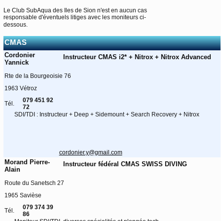
Le Club SubAqua des Iles de Sion n'est en aucun cas
responsable d'éventuels litiges avec les moniteurs ci-
dessous.
CMAS
Cordonier
Instructeur CMAS i2* + Nitrox + Nitrox Advanced
Yannick
Rte de la Bourgeoisie 76
1963 Vétroz
079 451 92
Tél.
72
SDI/TDI : Instructeur + Deep + Sidemount + Search Recovery + Nitrox
cordonier.y@gmail.com
Morand Pierre-
Instructeur fédéral CMAS SWISS DIVING
Alain
Route du Sanetsch 27
1965 Savièse
079 374 39
Tél.
86