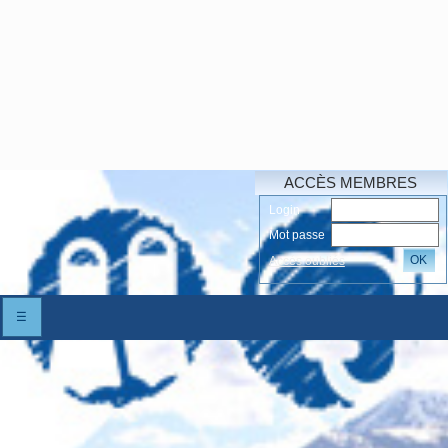
ACCÈS MEMBRES
Login
Mot passe
OK
Accés oubliés
☰