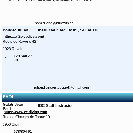
Moniteur SDI/TDI, diverses spécialités et plongée tech
pam.diving@bluewin.ch
Pouget Julien
Instructeur Tec CMAS, SDI et TDI
https://at2p.vpdive.com/
Route de Ravoire 42
1928 Ravoire
079 540 77
Tél.
30
julien.francois.pouget@gmail.com
PADI
Galati Jean-
IDC Staff Instructor
Paul
https://www.wsdiving.com
Rue de Champs de Tabac 10
1950 Sion
078/804 91