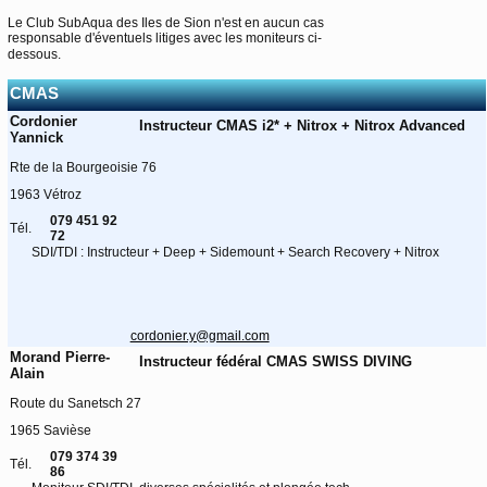
Le Club SubAqua des Iles de Sion n'est en aucun cas
responsable d'éventuels litiges avec les moniteurs ci-
dessous.
CMAS
Cordonier
Instructeur CMAS i2* + Nitrox + Nitrox Advanced
Yannick
Rte de la Bourgeoisie 76
1963 Vétroz
079 451 92
Tél.
72
SDI/TDI : Instructeur + Deep + Sidemount + Search Recovery + Nitrox
cordonier.y@gmail.com
Morand Pierre-
Instructeur fédéral CMAS SWISS DIVING
Alain
Route du Sanetsch 27
1965 Savièse
079 374 39
Tél.
86