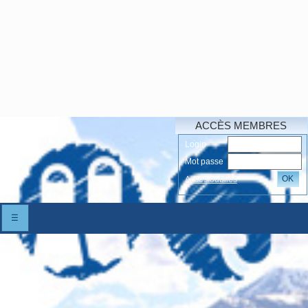
ACCÈS MEMBRES
Login
Mot passe
OK
Accés oubliés
☰