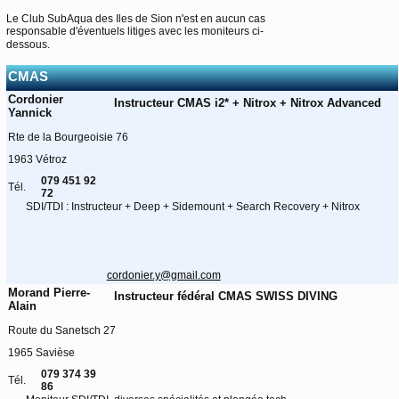
Le Club SubAqua des Iles de Sion n'est en aucun cas
responsable d'éventuels litiges avec les moniteurs ci-
dessous.
CMAS
Cordonier
Instructeur CMAS i2* + Nitrox + Nitrox Advanced
Yannick
Rte de la Bourgeoisie 76
1963 Vétroz
079 451 92
Tél.
72
SDI/TDI : Instructeur + Deep + Sidemount + Search Recovery + Nitrox
cordonier.y@gmail.com
Morand Pierre-
Instructeur fédéral CMAS SWISS DIVING
Alain
Route du Sanetsch 27
1965 Savièse
079 374 39
Tél.
86