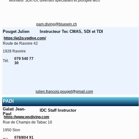
Moniteur SDI/TDI, diverses spécialités et plongée tech
pam.diving@bluewin.ch
Pouget Julien
Instructeur Tec CMAS, SDI et TDI
https://at2p.vpdive.com/
Route de Ravoire 42
1928 Ravoire
079 540 77
Tél.
30
julien.francois.pouget@gmail.com
PADI
Galati Jean-
IDC Staff Instructor
Paul
https://www.wsdiving.com
Rue de Champs de Tabac 10
1950 Sion
078/804 91