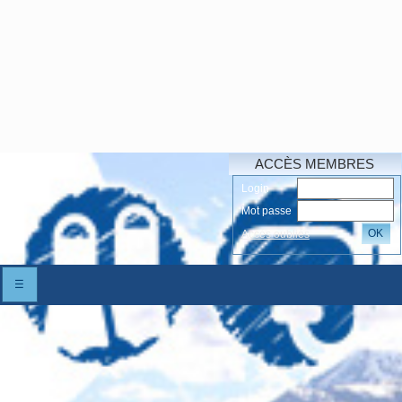
ACCÈS MEMBRES
Login
Mot passe
OK
Accés oubliés
☰