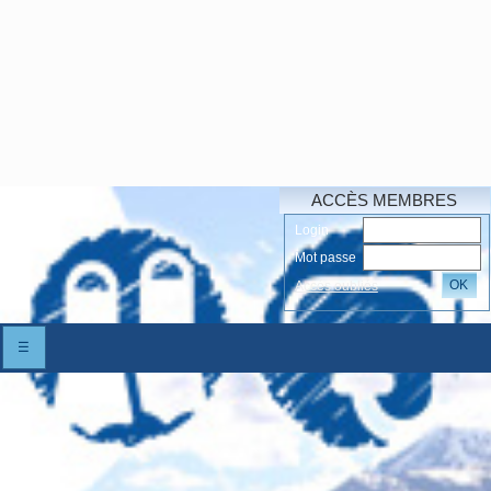
ACCÈS MEMBRES
Login
Mot passe
OK
Accés oubliés
☰