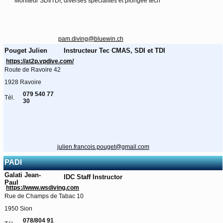
Moniteur SDI/TDI, diverses spécialités et plongée tech
pam.diving@bluewin.ch
Pouget Julien
Instructeur Tec CMAS, SDI et TDI
https://at2p.vpdive.com/
Route de Ravoire 42
1928 Ravoire
079 540 77
Tél.
30
julien.francois.pouget@gmail.com
PADI
Galati Jean-
IDC Staff Instructor
Paul
https://www.wsdiving.com
Rue de Champs de Tabac 10
1950 Sion
078/804 91