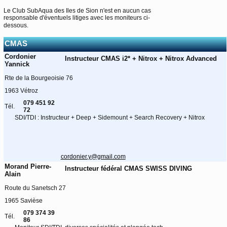
Le Club SubAqua des Iles de Sion n'est en aucun cas
responsable d'éventuels litiges avec les moniteurs ci-
dessous.
CMAS
Cordonier
Instructeur CMAS i2* + Nitrox + Nitrox Advanced
Yannick
Rte de la Bourgeoisie 76
1963 Vétroz
079 451 92
Tél.
72
SDI/TDI : Instructeur + Deep + Sidemount + Search Recovery + Nitrox
cordonier.y@gmail.com
Morand Pierre-
Instructeur fédéral CMAS SWISS DIVING
Alain
Route du Sanetsch 27
1965 Savièse
079 374 39
Tél.
86